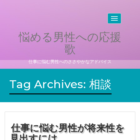
Toggle
navigation
悩める男性への応援
歌
仕事に悩む男性へのささやかなアドバイス
Tag Archives:
相談
仕事に悩む男性が将来性を
見出すには