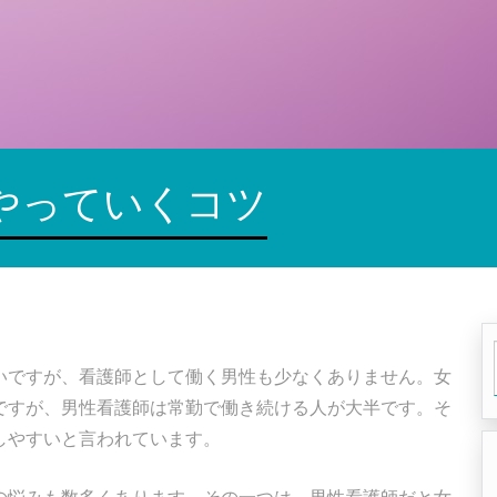
やっていくコツ
いですが、看護師として働く男性も少なくありません。女
ですが、男性看護師は常勤で働き続ける人が大半です。そ
しやすいと言われています。